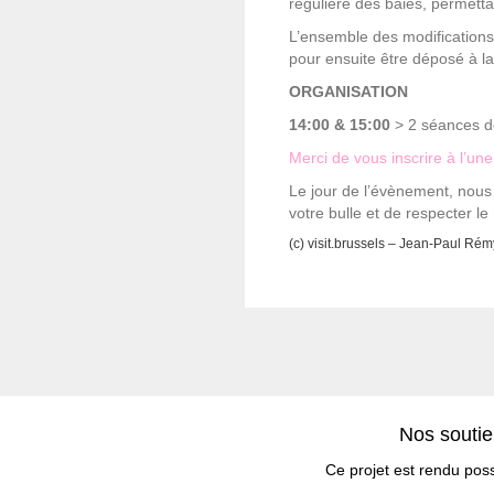
régulière des baies, permetta
L’ensemble des modification
pour ensuite être déposé à l
ORGANISATION
14:00 & 15:00
> 2 séances de
Merci de vous inscrire à l’une
Le jour de l’évènement, nous
votre bulle et de respecter l
(c) visit.brussels – Jean-Paul Rém
Nos souti
Ce projet est rendu poss