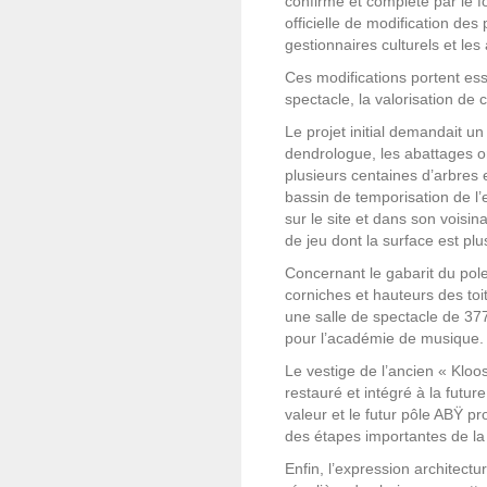
confirmé et complété par le 
officielle de modification des
gestionnaires culturels et le
Ces modifications portent ess
spectacle, la valorisation de
Le projet initial demandait u
dendrologue, les abattages on
plusieurs centaines d’arbres 
bassin de temporisation de l
sur le site et dans son vois
de jeu dont la surface est plu
Concernant le gabarit du pole
corniches et hauteurs des toi
une salle de spectacle de 377
pour l’académie de musique.
Le vestige de l’ancien « Klo
restauré et intégré à la futur
valeur et le futur pôle ABŸ 
des étapes importantes de la 
Enfin, l’expression architectu