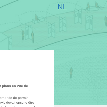
NL
x plans en vue de
a demande de permis
vis devait ensuite être