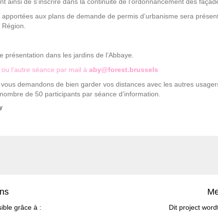
nt ainsi de s’inscrire dans la continuité de l’ordonnancement des faça
s apportées aux plans de demande de permis d’urbanisme sera présenté
a Région.
 présentation dans les jardins de l’Abbaye.
 ou l’autre séance par mail à
aby@forest.brussels
 vous demandons de bien garder vos distances avec les autres usagers 
e nombre de 50 participants par séance d’information.
y
ens
Me
ible grâce à :
Dit project word