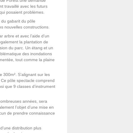
ne de Forest une demande
t travaillé avec les futurs
t qui posaient problèmes.
 du gabarit du pôle
es nouvelles constructions.
r arbre et avec l’aide d’un
également la plantation de
nsion du parc. Un étang et un
roblématique des inondations
gmentée, tout comme la plaine
e 300m². S’alignant sur les
ur. Ce pôle spectacle comprend
nsi que 9 classes d’instrument
e nombreuses années, sera
galement l’objet d’une mise en
hacun de prendre connaissance
d’une distribution plus