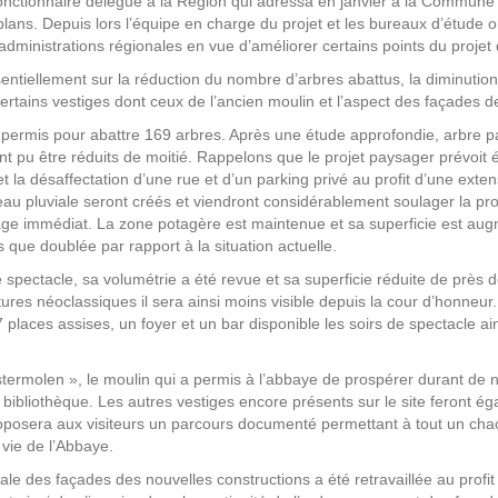
fonctionnaire délégué à la Région qui adressa en janvier à la Commu
 plans. Depuis lors l’équipe en charge du projet et les bureaux d’étude on
s administrations régionales en vue d’améliorer certains points du proje
entiellement sur la réduction du nombre d’arbres abattus, la diminution
 certains vestiges dont ceux de l’ancien moulin et l’aspect des façades d
n permis pour abattre 169 arbres. Après une étude approfondie, arbre pa
t pu être réduits de moitié. Rappelons que le projet paysager prévoit 
et la désaffectation d’une rue et d’un parking privé au profit d’une exte
’eau pluviale seront créés et viendront considérablement soulager la p
inage immédiat. La zone potagère est maintenue et sa superficie est au
s que doublée par rapport à la situation actuelle.
 spectacle, sa volumétrie a été revue et sa superficie réduite de près d
tures néoclassiques il sera ainsi moins visible depuis la cour d’honne
 places assises, un foyer et un bar disponible les soirs de spectacle ai
ostermolen », le moulin qui a permis à l’abbaye de prospérer durant d
e bibliothèque. Les autres vestiges encore présents sur le site feront é
proposera aux visiteurs un parcours documenté permettant à tout un c
vie de l’Abbaye.
rale des façades des nouvelles constructions a été retravaillée au profit 