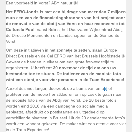
Een voorbeeld in Vorst? ABY natuurlijk!
Het EFRO-fonds is met een bijdrage van meer dan 7 miljoen
euro een van de financieringsbronnen van het project voor
de renovatie van de abdij van Vorst en haar reconversie tot
Culturele Pool
, naast Beliris, het Duurzaam Wijkcontract Abdij,
de Directie Monumenten en Landschappen en de Gemeente
Vorst.
Om deze initiatieven in het zonnetje te zetten, slaan Europe
Direct Brussels en de Cel EFRO van het Brussels Hoofdstedelijk
Gewest de handen in elkaar om een grote fotowedstrijd te
organiseren.
U heeft tot 30 november de tijd om ons uw
bestanden toe te sturen. De indiener van de mooiste foto
wint een etentje voor vier personen in de Tram Experience!
Aarzel dus niet langer, doorzoek de albums van oma
[i]
of
profiteer van de mooie herfstkleuren om op zoek te gaan naar
de mooiste foto’s van de Abdij van Vorst. De 20 beste foto’s
worden eind 2018 via een campagne op sociale media
geplaatst, afgedrukt op postkaarten en uitgedeeld op
verschillende plaatsen in Brussel. Uit de 20 geselecteerde foto’s
wordt een winnaar gekozen. De maker wint een etentje voor vier
in de Tram Experience!